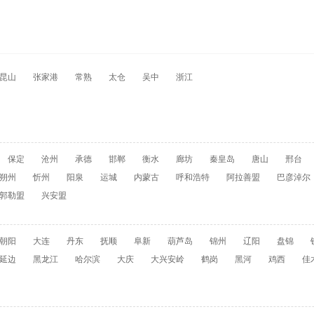
昆山
张家港
常熟
太仓
吴中
浙江
保定
沧州
承德
邯郸
衡水
廊坊
秦皇岛
唐山
邢台
朔州
忻州
阳泉
运城
内蒙古
呼和浩特
阿拉善盟
巴彦淖尔
郭勒盟
兴安盟
朝阳
大连
丹东
抚顺
阜新
葫芦岛
锦州
辽阳
盘锦
延边
黑龙江
哈尔滨
大庆
大兴安岭
鹤岗
黑河
鸡西
佳