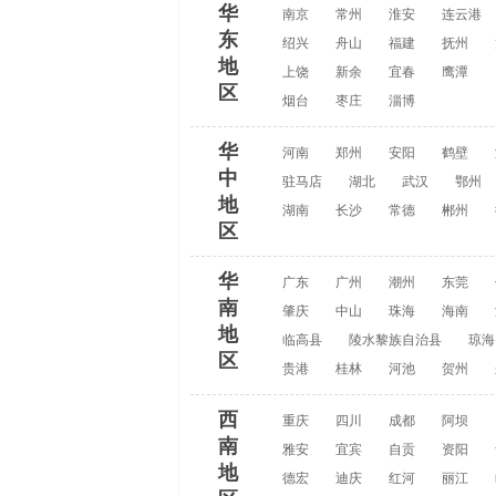
华
南京
常州
淮安
连云港
东
绍兴
舟山
福建
抚州
地
上饶
新余
宜春
鹰潭
区
烟台
枣庄
淄博
华
河南
郑州
安阳
鹤壁
中
驻马店
湖北
武汉
鄂州
地
湖南
长沙
常德
郴州
区
华
广东
广州
潮州
东莞
南
肇庆
中山
珠海
海南
地
临高县
陵水黎族自治县
琼海
区
贵港
桂林
河池
贺州
西
重庆
四川
成都
阿坝
南
雅安
宜宾
自贡
资阳
地
德宏
迪庆
红河
丽江