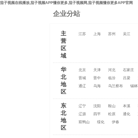
茄子视频在线播放,茄子视频APP懂你更多,茄子视频网,茄子视频懂你更多APP官网
企业分站
主
江苏
上海
苏州
吴江
营
区
域
华
北京
天津
河北
石家庄
北
晋城
晋中
临汾
吕梁
地
通辽
乌海
乌兰察布
锡林
区
东
辽宁
沈阳
鞍山
本溪
北
辽源
四平
松原
通化
地
双鸭山
绥化
伊春
区