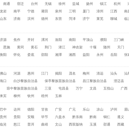
南通
宿迁
台州
无锡
徐州
盐城
扬州
镇江
杭州
龙岩
南平
宁德
莆田
泉州
三明
厦门
漳州
江西
南
山东
济南
滨州
德州
东营
菏泽
济宁
莱芜
聊城
临
济源
焦作
开封
漯河
洛阳
南阳
平顶山
濮阳
三门峡
恩施
黄冈
黄石
荆门
潜江
神农架
十堰
随州
天门
衡阳
怀化
娄底
邵阳
湘潭
湘西
益阳
永州
岳阳
张
佛山
河源
惠州
江门
揭阳
茂名
梅州
清远
汕头
汕
海口
白沙黎族自治县
保亭黎族苗族自治县
昌江黎族自治县
澄迈县
琼中黎族苗族自治县
三亚
屯昌县
万宁
文昌
五指山
广西
来宾
柳州
钦州
梧州
玉林
巴中
达州
德阳
甘孜
广安
广元
乐山
凉山
泸州
眉
贵州
贵阳
安顺
毕节
六盘水
黔东南
黔南
铜仁
遵义
临沧
怒江
普洱
曲靖
文山
西双版纳
玉溪
邵通
西藏