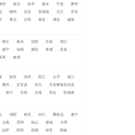
湖州
嘉兴
金华
丽水
宁波
衢州
昌
赣州
吉安
景德镇
九江
萍乡
沂
青岛
日照
泰安
潍坊
威海
商丘
新乡
信阳
许昌
周口
咸宁
仙桃
襄阳
孝感
宜昌
家界
株洲
尾
韶关
深圳
阳江
云浮
湛江
儋州
定安县
东方
乐东黎族自治县
南宁
百色
北海
崇左
防城港
山
绵阳
南充
内江
攀枝花
遂宁
云南
昆明
保山
楚雄
大理
拉萨
阿里
昌都
林芝
那曲