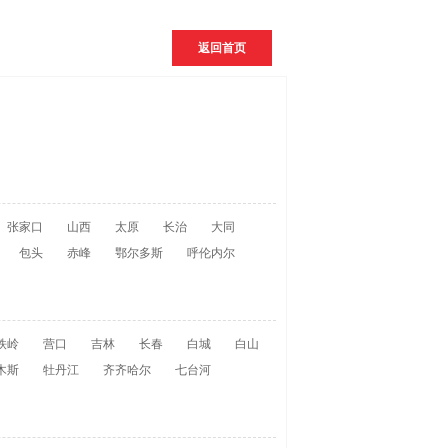
返回首页
张家口
山西
太原
长治
大同
包头
赤峰
鄂尔多斯
呼伦内尔
铁岭
营口
吉林
长春
白城
白山
木斯
牡丹江
齐齐哈尔
七台河